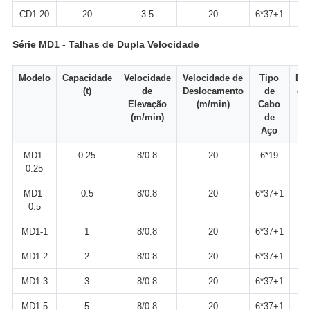
CD1-20
20
3.5
20
6*37+1
Série MD1 - Talhas de Dupla Velocidade
Modelo
Capacidade
Velocidade
Velocidade de
Tipo
Diâ
(t)
de
Deslocamento
de
do
Elevação
(m/min)
Cabo
(
(m/min)
de
Aço
MD1-
0.25
8/0.8
20
6*19
0.25
MD1-
0.5
8/0.8
20
6*37+1
0.5
MD1-1
1
8/0.8
20
6*37+1
MD1-2
2
8/0.8
20
6*37+1
MD1-3
3
8/0.8
20
6*37+1
MD1-5
5
8/0.8
20
6*37+1