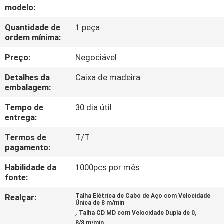
CONTROLE
modelo:
DA
Quantidade de
1 peça
ordem mínima:
QUALIDADE
Preço:
Negociável
CONTACTE-
Detalhes da
Caixa de madeira
NOS
embalagem:
Tempo de
30 dia útil
entrega:
NOTÍCIA
Termos de
T/T
pagamento:
PEÇA
Habilidade da
1000pcs por mês
UMAS
fonte:
CITAÇÕES
Realçar:
Talha Elétrica de Cabo de Aço com Velocidade
Única de 8 m/min
,
,
Talha CD MD com Velocidade Dupla de 0
SITEMAP
,
8/8 m/min