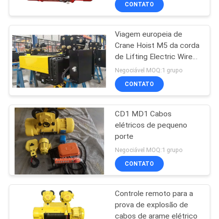
CONTATO
Viagem europeia de
Crane Hoist M5 da corda
de Lifting Electric Wire
do modelo
Negociável MOQ:1 grupo
CONTATO
CD1 MD1 Cabos
elétricos de pequeno
porte
Negociável MOQ:1 grupo
CONTATO
Controle remoto para a
prova de explosão de
cabos de arame elétrico