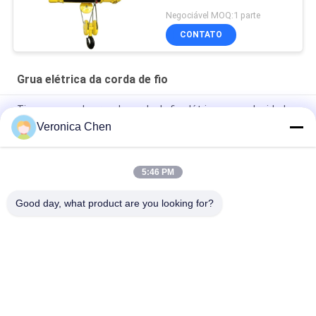
Negociável MOQ:1 parte
CONTATO
Grua elétrica da corda de fio
Tipo europeu da grua de corda de fio elétrico com velocidade
de elevação variável velocidade de viagem 3.2t 5t 10t 16t 20t
Veronica Chen
0.5t 1t 2t 3t 5t CD1/MD1 Eletrodoméstico de elevação
5:46 PM
Ponte Rolante FEM 10 toneladas 12 toneladas 16 toneladas
Monoviga Com Talha Elétrica
Good day, what product are you looking for?
Categorias populares
Todos
Grua Elétrica Da 
Talha Elétrica De 
Corda De Fio
Corrente