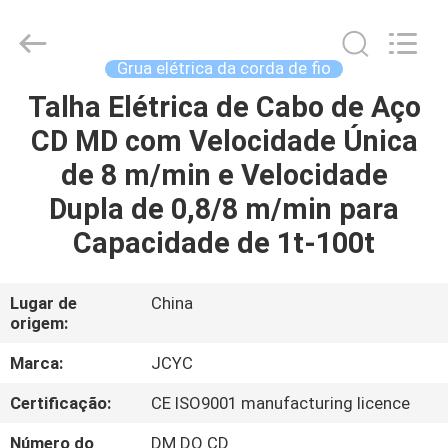
2026
Chongqing
Shanyan
Crane
Machinery
Grua elétrica da corda de fio
Co.,
Ltd..
All
Talha Elétrica de Cabo de Aço
CASA
Rights
Reserved.
CD MD com Velocidade Única
PRODUTOS
de 8 m/min e Velocidade
Dupla de 0,8/8 m/min para
SOBRE
Capacidade de 1t-100t
NÓS
Lugar de
China
origem:
EXCURSÃO
DA
Marca:
JCYC
FÁBRICA
Certificação:
CE ISO9001 manufacturing licence
Número do
DM DO CD