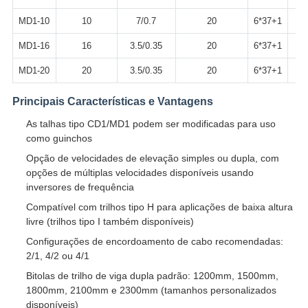
MD1-10
10
7/0.7
20
6*37+1
MD1-16
16
3.5/0.35
20
6*37+1
MD1-20
20
3.5/0.35
20
6*37+1
Principais Características e Vantagens
As talhas tipo CD1/MD1 podem ser modificadas para uso
como guinchos
Opção de velocidades de elevação simples ou dupla, com
opções de múltiplas velocidades disponíveis usando
inversores de frequência
Compatível com trilhos tipo H para aplicações de baixa altura
livre (trilhos tipo I também disponíveis)
Configurações de encordoamento de cabo recomendadas:
2/1, 4/2 ou 4/1
Bitolas de trilho de viga dupla padrão: 1200mm, 1500mm,
1800mm, 2100mm e 2300mm (tamanhos personalizados
disponíveis)