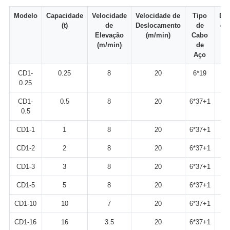
Modelo
Capacidade
Velocidade
Velocidade de
Tipo
Diâ
(t)
de
Deslocamento
de
do
Elevação
(m/min)
Cabo
(
(m/min)
de
Aço
CD1-
0.25
8
20
6*19
0.25
CD1-
0.5
8
20
6*37+1
0.5
CD1-1
1
8
20
6*37+1
CD1-2
2
8
20
6*37+1
CD1-3
3
8
20
6*37+1
CD1-5
5
8
20
6*37+1
CD1-10
10
7
20
6*37+1
CD1-16
16
3.5
20
6*37+1