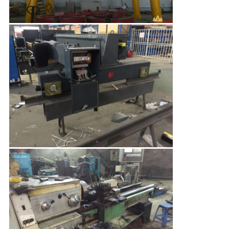
CONTROLE
DA
QUALIDADE
CONTACTE-
NOS
PEÇA
UMAS
CITAÇÕES
MAPA
DO
SITE