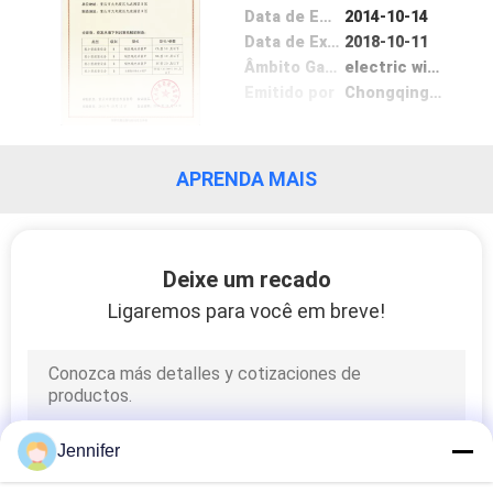
Data de Emissão
2014-10-14
Data de Expiração
2018-10-11
Âmbito Gama /
electric wire rope hoist
Emitido por
Chongqing Administration of Quality and Technology Supervision
APRENDA MAIS
Deixe um recado
Ligaremos para você em breve!
Jennifer