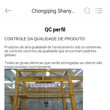
2026
Chongqing
Shanyan
Chongqing Shanyan Crane Machinery Co., Ltd. Controle de Qualidade
Crane
Machinery
Co.,
Ltd..
All
CASA
Rights
QC perfil
Reserved.
CONTROLE DA QUALIDADE DE PRODUTO:
PRODUTOS
Produtos de alta qualidade de fornecimento sob os sistemas
de controlo restritos da qualidade que encontram padrões
globais.
SOBRE
Todas as gruas elétricas que serão entregadas ao cliente são
NÓS
inspecionadas restritamente.
EXCURSÃO
DA
FÁBRICA