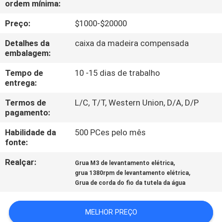
ordem mínima:
CONTROLE
DA
Preço:
$1000-$20000
QUALIDADE
Detalhes da
caixa da madeira compensada
embalagem:
CONTACTE-
Tempo de
10 -15 dias de trabalho
entrega:
NOS
Termos de
L/C, T/T, Western Union, D/A, D/P
pagamento:
NOTÍCIA
Habilidade da
500 PCes pelo mês
fonte:
PEÇA
Realçar:
,
Grua M3 de levantamento elétrica
UMAS
,
grua 1380rpm de levantamento elétrica
CITAÇÕES
Grua de corda do fio da tutela da água
MELHOR PREÇO
SITEMAP