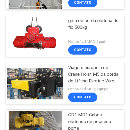
CONTATO
grua de corda elétrica do
fio 500kg
Negociável MOQ:1 parte
CONTATO
Viagem europeia de
Crane Hoist M5 da corda
de Lifting Electric Wire
do modelo
Negociável MOQ:1 grupo
CONTATO
CD1 MD1 Cabos
elétricos de pequeno
porte