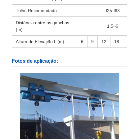
Trilho Recomendado
I25-I63
Distância entre os ganchos L
1.5~6
(m)
Altura de Elevação L (m)
6
9
12
18
24
Fotos de aplicação: