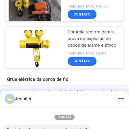
Negociável MOQ:1 grupo
CONTATO
Controle remoto para a
prova de explosão de
cabos de arame elétrico
Negociável MOQ:1 parte
CONTATO
Grua elétrica da corda de fio
Tipo europeu da grua de corda de fio elétrico com velocidade
de elevação variável velocidade de viagem 3.2t 5t 10t 16t 20t
Jennifer
0.5t 1t 2t 3t 5t CD1/MD1 Eletrodoméstico de elevação
5:46 PM
Ponte Rolante FEM 10 toneladas 12 toneladas 16 toneladas
Monoviga Com Talha Elétrica