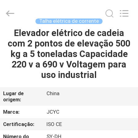
2026
Chongqing
Shanyan
Crane
Machinery
Talha elétrica de corrente
Co.,
Ltd..
All
Elevador elétrico de cadeia
CASA
Rights
Reserved.
com 2 pontos de elevação 500
PRODUTOS
kg a 5 toneladas Capacidade
220 v a 690 v Voltagem para
SOBRE
uso industrial
NÓS
Lugar de
China
origem:
EXCURSÃO
DA
Marca:
JCYC
FÁBRICA
Certificação:
ISO CE
Número do
SY-DH