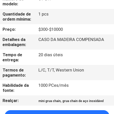
CONTROLE
modelo:
DA
Quantidade de
1 pcs
ordem mínima:
QUALIDADE
Preço:
$300-$10000
CONTACTE-
Detalhes da
CASO DA MADEIRA COMPENSADA
NOS
embalagem:
Tempo de
20 dias úteis
entrega:
NOTÍCIA
Termos de
L/C, T/T, Western Union
pagamento:
PEÇA
Habilidade da
1000 PCes/mês
UMAS
fonte:
CITAÇÕES
Realçar:
,
mini grua chain
grua chain de aço inoxidável
SITEMAP