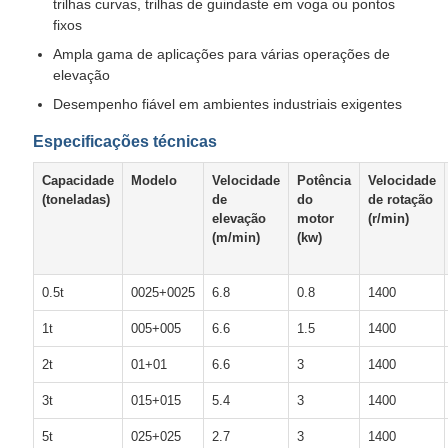
trilhas curvas, trilhas de guindaste em voga ou pontos
fixos
Ampla gama de aplicações para várias operações de
elevação
Desempenho fiável em ambientes industriais exigentes
Especificações técnicas
Capacidade
Modelo
Velocidade
Potência
Velocidade
(toneladas)
de
do
de rotação
elevação
motor
(r/min)
(m/min)
(kw)
0.5t
0025+0025
6.8
0.8
1400
1t
005+005
6.6
1.5
1400
2t
01+01
6.6
3
1400
3t
015+015
5.4
3
1400
5t
025+025
2.7
3
1400