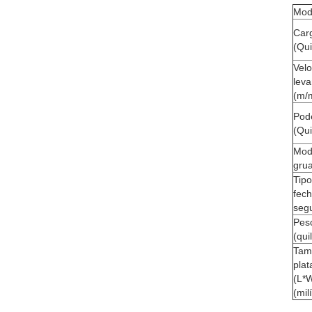
Mod
Car
(Qu
Vel
lev
(m/
Pod
(Qui
Mod
gru
Tipo
fec
seg
Pes
(qu
Tam
pla
(L*
(mil