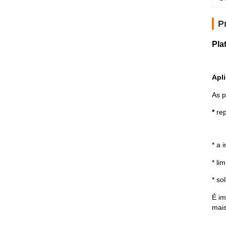
P
Pla
Apl
As p
*
rep
*
a 
*
li
*
so
É im
mais