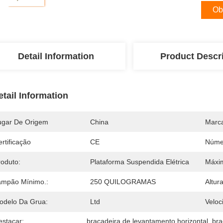
Ob
Detail Information
Product Descr
etail Information
ugar De Origem
China
Marc
rtificação
CE
Núme
roduto:
Plataforma Suspendida Elétrica
Máxi
ampão Mínimo.:
250 QUILOGRAMAS
Altur
odelo Da Grua:
Ltd
Veloc
estacar:
braçadeira de levantamento horizontal
, 
bra