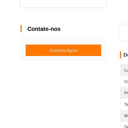
Contate-nos
Contacte Agora
D
L
Ce
P
T
M
D