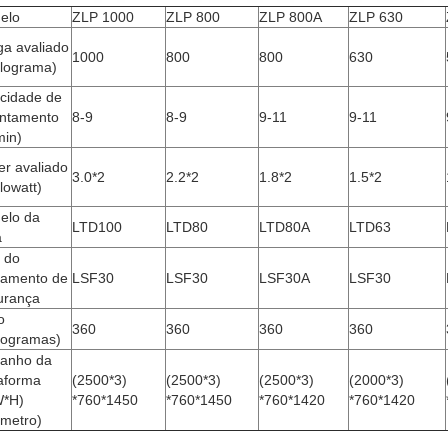
elo
ZLP 1000
ZLP 800
ZLP 800A
ZLP 630
ga avaliado
1000
800
800
630
ilograma)
ocidade de
antamento
8-9
8-9
9-11
9-11
min)
er avaliado
3.0*2
2.2*2
1.8*2
1.5*2
lowatt)
elo da
LTD100
LTD80
LTD80A
LTD63
a
 do
hamento de
LSF30
LSF30
LSF30A
LSF30
urança
o
360
360
360
360
ilogramas)
anho da
taforma
(2500*3)
(2500*3)
(2500*3)
(2000*3)
W*H)
*760*1450
*760*1450
*760*1420
*760*1420
ímetro)