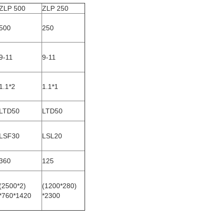
ZLP 500
ZLP 250
500
250
9-11
9-11
1.1*2
1.1*1
LTD50
LTD50
LSF30
LSL20
360
125
(2500*2)
(1200*280)
*760*1420
*2300