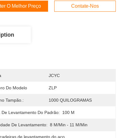
ter O Melhor Preço
Contate-Nos
iption
a
JCYC
ro Do Modelo
ZLP
mo Tampão.:
1000 QUILOGRAMAS
a De Levantamento Do Padrão:
100 M
idade De Levantamento:
8 M/min - 11 M/min
çadeiras de levantamento do aço