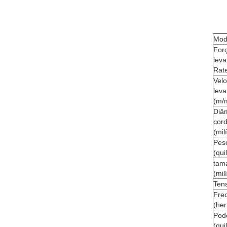
Mod
For
lev
Rat
Vel
lev
(m/
Diâ
cord
(mil
Pes
(qu
tam
(mil
Ten
Fre
(her
Pod
(qui