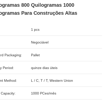
ogramas 800 Quilogramas 1000
ogramas Para Construções Altas
1 pcs
Negociável
rd Packaging:
Pallet
y Period:
quinze dias úteis
nt Method:
L / C, T / T, Western Union
 Capacity:
1000 PCes/mês