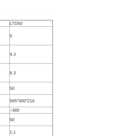
LTD50
5
9,3
8,3
50
585*300*216
~380
50
1,1