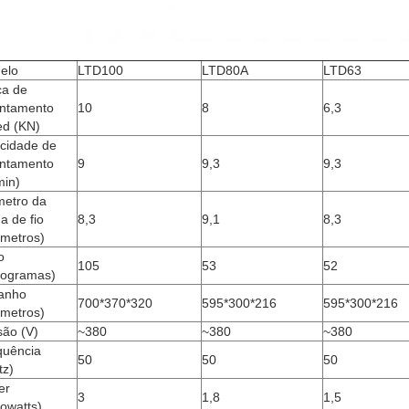
elo
LTD100
LTD80A
LTD63
ça de
antamento
10
8
6,3
ed (KN)
ocidade de
antamento
9
9,3
9,3
min)
metro da
a de fio
8,3
9,1
8,3
ímetros)
o
105
53
52
ilogramas)
anho
700*370*320
595*300*216
595*300*216
ímetros)
são (V)
~380
~380
~380
quência
50
50
50
tz)
er
3
1,8
1,5
lowatts)