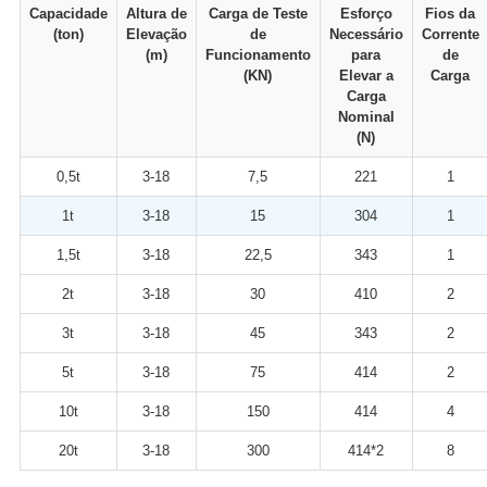
Capacidade
Altura de
Carga de Teste
Esforço
Fios da
(ton)
Elevação
de
Necessário
Corrente
(m)
Funcionamento
para
de
(KN)
Elevar a
Carga
Carga
Nominal
(N)
0,5t
3-18
7,5
221
1
1t
3-18
15
304
1
1,5t
3-18
22,5
343
1
2t
3-18
30
410
2
3t
3-18
45
343
2
5t
3-18
75
414
2
10t
3-18
150
414
4
20t
3-18
300
414*2
8