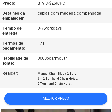
CONTROLE
Preço:
$19.8-$259/PC
DA
Detalhes da
caixas com madeira compensada
embalagem:
QUALIDADE
Tempo de
3-7workdays
entrega:
CONTACTE-
Termos de
T/T
NOS
pagamento:
Habilidade da
3000pcs/mouth
NOTÍCIA
fonte:
Realçar:
,
Manual Chain Block 2 Ton
PEÇA
,
6m 2 Ton hand Chain Hoist
UMAS
2 Ton hand Chain Hoist
CITAÇÕES
MELHOR PREÇO
SITEMAP