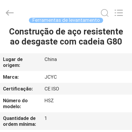
2026
Chongqing
Shanyan
Crane
Machinery
Ferramentas de levantamento
Co.,
Ltd..
All
Construção de aço resistente
CASA
Rights
Reserved.
ao desgaste com cadeia G80
PRODUTOS
Lugar de
China
origem:
SOBRE
NÓS
Marca:
JCYC
Certificação:
CE ISO
EXCURSÃO
Número do
HSZ
DA
modelo:
FÁBRICA
Quantidade de
1
ordem mínima: