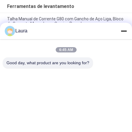
Ferramentas de levantamento
Talha Manual de Corrente G80 com Gancho de Aço Liga, Bloco
de Corrente Manual para Serviço Pesado
Laura
Elevador magnético automático permanente de 1 toneladas -
℃ de 5 toneladas da temperatura <80 da operação
6:45 AM
Braçadeira dobro da placa de aço para únicas ou multi placas
de aço com um anjo de levantamento de 60°
Good day, what product are you looking for?
Categorias populares
Todos
Grua Elétrica Da 
Talha Elétrica De 
Corda De Fio
Corrente
Grua Dobro Da Viga
Grua Montada Pé
Grua Chain À Prova 
Guincho Elétrico