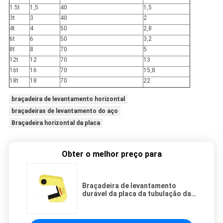
1.5t
1,5
40
1,5
3t
3
40
2
4t
4
50
2,8
6t
6
50
3,2
8t
8
70
5
12t
12
70
13
16t
16
70
15,8
18t
18
70
22
braçadeira de levantamento horizontal
braçadeiras de levantamento do aço
Braçadeira horizontal da placa
Obter o melhor preço para
Braçadeira de levantamento
durável da placa da tubulação da
braçadeira de 1,5 toneladas - de
18 toneladas para as tubulações
concretas