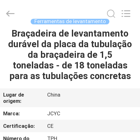
2026
Chongqing
Shanyan
Crane
Machinery
Ferramentas de levantamento
Co.,
Ltd..
All
Braçadeira de levantamento
CASA
Rights
Reserved.
durável da placa da tubulação
PRODUTOS
da braçadeira de 1,5
toneladas - de 18 toneladas
SOBRE
para as tubulações concretas
NÓS
Lugar de
China
origem:
EXCURSÃO
DA
Marca:
JCYC
FÁBRICA
Certificação:
CE
Número do
TPH