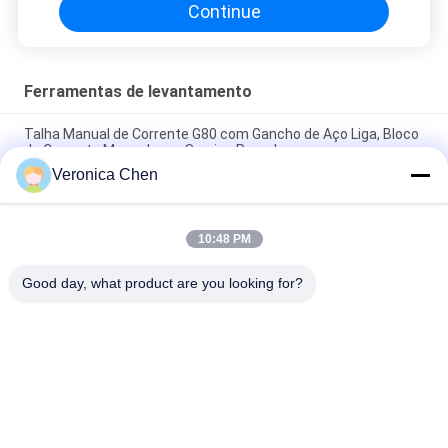
Continue
Ferramentas de levantamento
Talha Manual de Corrente G80 com Gancho de Aço Liga, Bloco
de Corrente Manual para Serviço Pesado
Veronica Chen
Elevador magnético automático permanente de 1 toneladas -
℃ de 5 toneladas da temperatura <80 da operação
10:48 PM
Braçadeira dobro da placa de aço para únicas ou multi placas
de aço com um anjo de levantamento de 60°
Good day, what product are you looking for?
Categorias populares
Todos
Grua Elétrica Da 
Talha Elétrica De 
Corda De Fio
Corrente