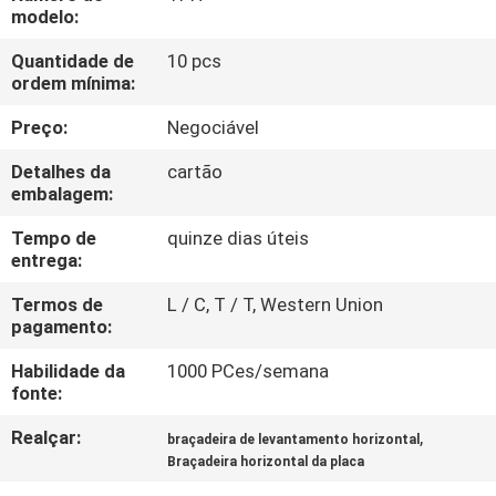
CONTROLE
modelo:
DA
Quantidade de
10 pcs
ordem mínima:
QUALIDADE
Preço:
Negociável
CONTACTE-
Detalhes da
cartão
NOS
embalagem:
Tempo de
quinze dias úteis
entrega:
NOTÍCIA
Termos de
L / C, T / T, Western Union
pagamento:
PEÇA
Habilidade da
1000 PCes/semana
UMAS
fonte:
CITAÇÕES
Realçar:
,
braçadeira de levantamento horizontal
Braçadeira horizontal da placa
MAPA