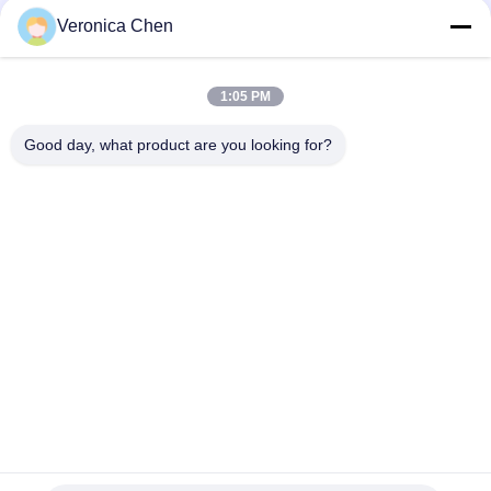
dever dobro de viagem do guindaste aéreo A6 da viga 10t com
Veronica Chen
período de 35m
Único feixe 10t Crane For Project de viagem aéreo da viga A5
1:05 PM
Guindaste de viagem aérea do feixe 5t do dever claro único
Good day, what product are you looking for?
Categorias populares
Todos
Grua Elétrica Da 
Talha Elétrica De 
Corda De Fio
Corrente
Grua Dobro Da Viga
Grua Montada Pé
Grua Chain À Prova 
Guincho Elétrico
De Explosões
Carro De 
Guindaste Aéreo
Extremidade