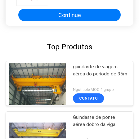
de elevação e função de trabalho
A3-A4 para utilização eficiente em
oficina
Continue
Top Produtos
guindaste de viagem
aérea do período de 35m
Ngotiable MOQ:1 grupo
CONTATO
Guindaste de ponte
aérea dobro da viga