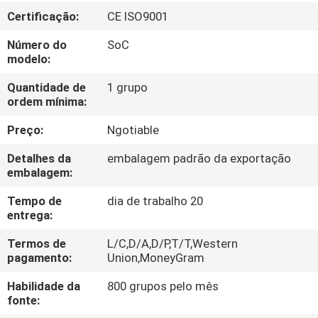
CONTROLE
Certificação:
CE ISO9001
DA
Número do
SoC
QUALIDADE
modelo:
Quantidade de
1 grupo
CONTACTE-
ordem mínima:
NOS
Preço:
Ngotiable
Detalhes da
embalagem padrão da exportação
NOTÍCIA
embalagem:
Tempo de
dia de trabalho 20
PEÇA
entrega:
UMAS
Termos de
L/C,D/A,D/P,T/T,Western
pagamento:
Union,MoneyGram
CITAÇÕES
Habilidade da
800 grupos pelo mês
fonte:
SITEMAP