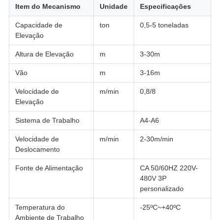
Item do Mecanismo
Unidade
Especificações
Capacidade de
ton
0,5-5 toneladas
Elevação
Altura de Elevação
m
3-30m
Vão
m
3-16m
Velocidade de
m/min
0,8/8
Elevação
Sistema de Trabalho
A4-A6
Velocidade de
m/min
2-30m/min
Deslocamento
Fonte de Alimentação
CA 50/60HZ 220V-
480V 3P
personalizado
Temperatura do
-25ºC~+40ºC
Ambiente de Trabalho