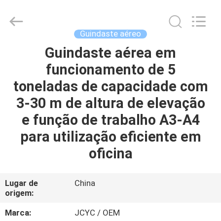
2026
Chongqing
Shanyan
Crane
Machinery
Guindaste aéreo
Co.,
Ltd..
All
Guindaste aérea em
CASA
Rights
Reserved.
funcionamento de 5
PRODUTOS
toneladas de capacidade com
3-30 m de altura de elevação
SOBRE
e função de trabalho A3-A4
NÓS
para utilização eficiente em
oficina
EXCURSÃO
DA
Lugar de
China
origem:
FÁBRICA
Marca:
JCYC / OEM