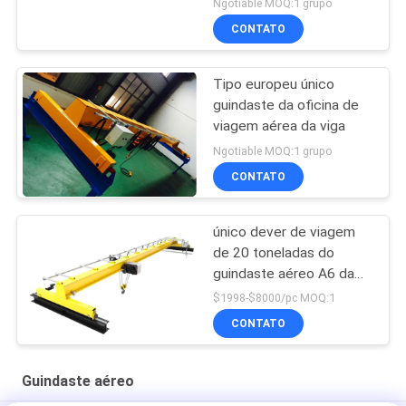
Ngotiable MOQ:1 grupo
CONTATO
Tipo europeu único
guindaste da oficina de
viagem aérea da viga
Ngotiable MOQ:1 grupo
CONTATO
único dever de viagem
de 20 toneladas do
guindaste aéreo A6 da
viga 10t com período de
$1998-$8000/pc MOQ:1
10-25m
CONTATO
Guindaste aéreo