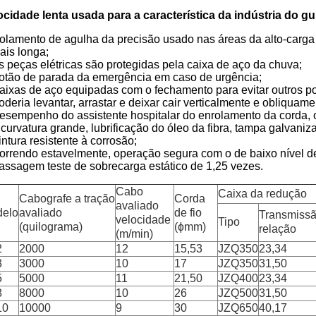
ocidade lenta usada para a característica da indústria do gu
olamento de agulha da precisão usado nas áreas da alto-carga q
ais longa;
s peças elétricas são protegidas pela caixa de aço da chuva;
otão de parada da emergência em caso de urgência;
aixas de aço equipadas com o fechamento para evitar outros p
oderia levantar, arrastar e deixar cair verticalmente e obliquame
esempenho do assistente hospitalar do enrolamento da corda, o
 curvatura grande, lubrificação do óleo da fibra, tampa galvaniza
intura resistente à corrosão;
orrendo estavelmente, operação segura com o de baixo nível de
assagem teste de sobrecarga estático de 1,25 vezes.
Cabo
Caixa da redução
Cabografe a tração
Corda
avaliado
elo
avaliado
de fio
Transmiss
velocidade
Tipo
(quilograma)
(ɸmm)
relação
(m/min)
2
2000
12
15,53
JZQ350
23,34
3
3000
10
17
JZQ350
31,50
5
5000
11
21,50
JZQ400
23,34
8
8000
10
26
JZQ500
31,50
10
10000
9
30
JZQ650
40,17