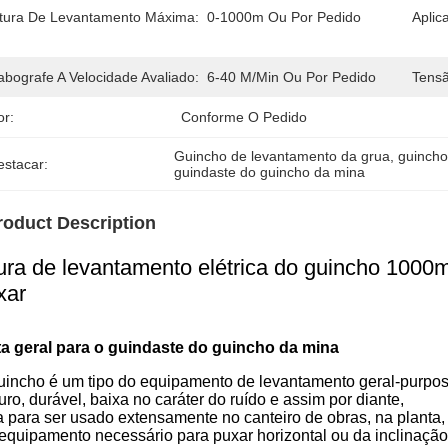
ltura De Levantamento Máxima:
0-1000m Ou Por Pedido
Aplic
abografe A Velocidade Avaliado:
6-40 M/min Ou Por Pedido
Tensã
or:
Conforme O Pedido
Guincho de levantamento da grua
, 
guincho
estacar:
guindaste do guincho da mina
roduct Description
tura de levantamento elétrica do guincho 1000
xar
ta geral para o guindaste do guincho da mina
uincho é um tipo do equipamento de levantamento geral-purpo
ro, durável, baixa no caráter do ruído e assim por diante,
a para ser usado extensamente no canteiro de obras, na planta, n
equipamento necessário para puxar horizontal ou da inclinação