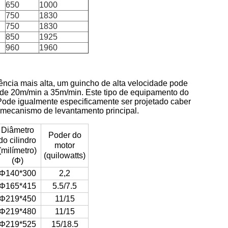
650
1000
750
1830
750
1830
850
1925
960
1960
ência mais alta, um guincho de alta velocidade pode
 de 20m/min a 35m/min. Este tipo de equipamento do
Pode igualmente especificamente ser projetado caber
o mecanismo de levantamento principal.
Diâmetro
Poder do
do cilindro
motor
(milímetro)
(quilowatts)
(Φ)
Φ140*300
2,2
Φ165*415
5.5/7.5
Φ219*450
11/15
Φ219*480
11/15
Φ219*525
15/18.5