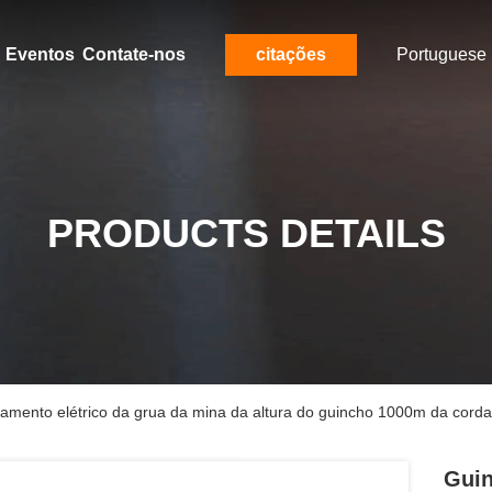
Eventos
Contate-nos
citações
Portuguese
PRODUCTS DETAILS
amento elétrico da grua da mina da altura do guincho 1000m da corda
Guin