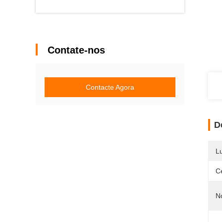
Contate-nos
Contacte Agora
D
L
Ce
N