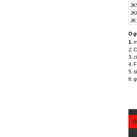
JK
JK
JK
O g
1.
m
2. 
3. c
4. F
5. s
6. 