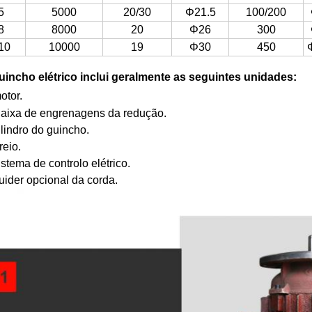
5
5000
20/30
Φ21.5
100/200
8
8000
20
Φ26
300
10
10000
19
Φ30
450
uincho elétrico inclui geralmente as seguintes unidades:
otor.
Caixa de engrenagens da redução.
ilindro do guincho.
reio.
istema de controlo elétrico.
guider opcional da corda.