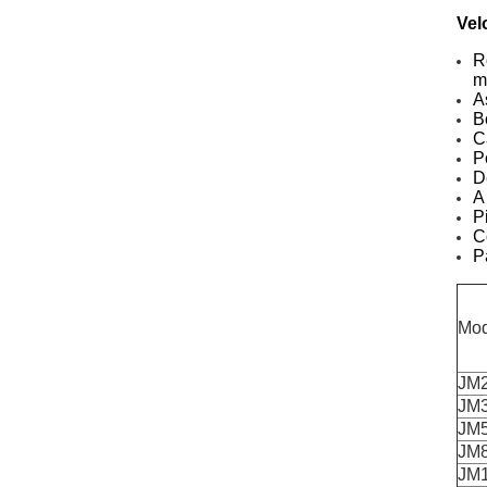
Vel
R
m
A
B
C
P
D
A
P
C
P
Mod
JM
JM
JM
JM
JM