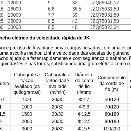
12
12000
9
32
JZQ650
40,17
16
16000
6,6
36,5
JZQ750
31,50
20
20000
7,7
39
JZQ750
31,50
25
25000
8,5
42
JZQ750
31,50
30
30000
8,5
48
JZQ850
23,34
ncho elétrico da velocidade rápida de JK
você precisa de levantar e puxar cargas pesadas com uma efici
 uma escolha melhor. Linha velocidade das escalas do guincho
ncho ajuda-o a fazer rapidamente e com segurança o trabalho. 
 guindastes e nas torres, substituindo uma grua elétrica como 
Cabografe a
Cabografe a
Diâmetro
Comprimento
tração
velocidade
da corda
delo
da corda de
avaliado (os
avaliado
de fio
fio (m)
quilogramas)
(m/min)
(Φmm)
0.5
500
20/30
Φ7.7
50/120
1
1000
20/30
Φ9.3
70/120
1.5
1500
20/30
Φ12.5
80/180
2
2000
20/30
Φ12.5
80/180
3
3000
20/30
Φ15.5
100/200