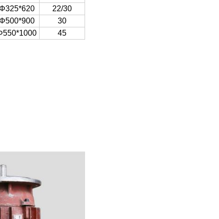
Φ325*620
22/30
Φ500*900
30
Φ550*1000
45