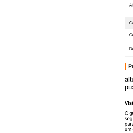
A
C
C
D
P
al
pu
Vis
O g
segu
par
um 