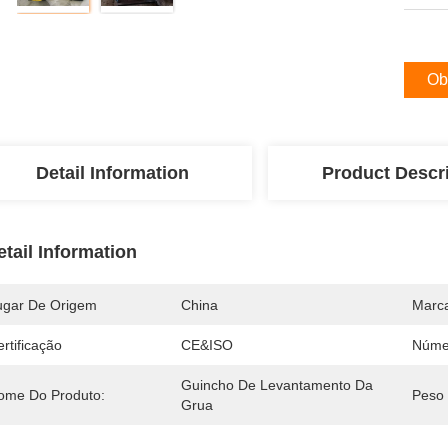
Ob
Detail Information
Product Descr
etail Information
ugar De Origem
China
Marc
rtificação
CE&ISO
Núme
Guincho De Levantamento Da 
ome Do Produto:
Peso
Grua