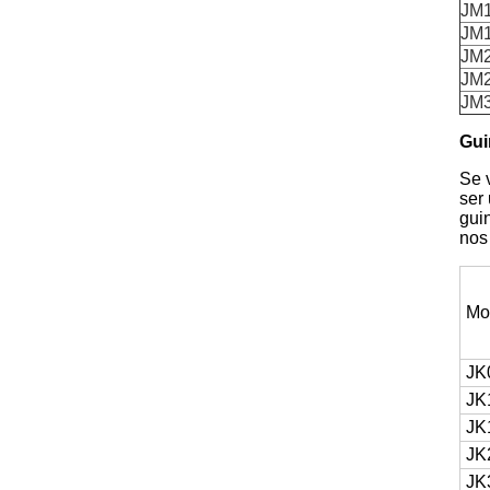
JM
JM
JM
JM
JM
Gui
Se 
ser
gui
nos
Mo
JK
JK
JK
JK
JK