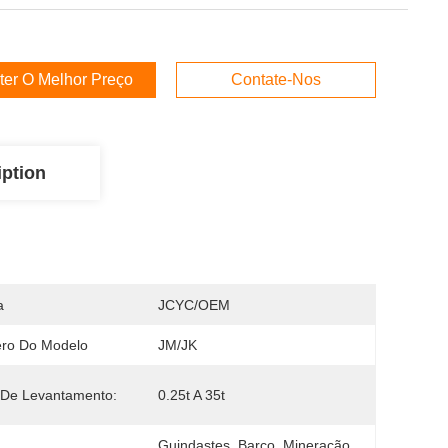
ter O Melhor Preço
Contate-Nos
iption
a
JCYC/OEM
ro Do Modelo
JM/JK
 De Levantamento:
0.25t A 35t
Guindastes, Barco, Mineração, 