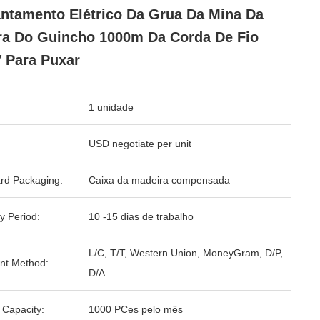
ntamento Elétrico Da Grua Da Mina Da
ra Do Guincho 1000m Da Corda De Fio
 Para Puxar
1 unidade
USD negotiate per unit
rd Packaging:
Caixa da madeira compensada
y Period:
10 -15 dias de trabalho
L/C, T/T, Western Union, MoneyGram, D/P,
nt Method:
D/A
 Capacity:
1000 PCes pelo mês