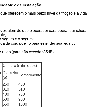
indaste e da instalação
ue oferecem o mais baixo nível da fricção e a vida
ovos além do que o operador para operar guinchos;
nte;
 seguro e o seguro;
da da corda de fio para estender sua vida útil;
 ruído (para não exceder 85dB);
Cilindro (milímetros)
ão
Diâmetro
Comprimento
(ɸ)
260
480
310
510
400
730
500
900
550
1000