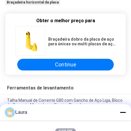
Braçadeira horizontal da placa
Obter o melhor preço para
Braçadeira dobro da placa de aço
para únicas ou multi placas de aço
com um anjo de levantamento de
60°
Continue
Ferramentas de levantamento
Talha Manual de Corrente G80 com Gancho de Aço Liga, Bloco
de Corrente Manual para Serviço Pesado
Laura
Elevador magnético automático permanente de 1 toneladas -
℃ de 5 toneladas da temperatura <80 da operação