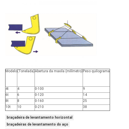
Modelo
(Tonelada)
Abertura da maxila (milímetro)
Peso quilograma
4t
4
0-100
9
6t
6
0-120
14
8t
8
0-160
25
10t
10
0-210
38
braçadeira de levantamento horizontal
braçadeiras de levantamento do aço