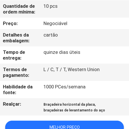
CONTROLE
Quantidade de
10 pcs
ordem mínima:
DA
QUALIDADE
Preço:
Negociável
Detalhes da
cartão
CONTACTE-
embalagem:
NOS
Tempo de
quinze dias úteis
entrega:
NOTÍCIA
Termos de
L / C, T / T, Western Union
pagamento:
Habilidade da
1000 PCes/semana
PEÇA
fonte:
UMAS
Realçar:
,
Braçadeira horizontal da placa
CITAÇÕES
braçadeiras de levantamento do aço
MAPA
MELHOR PREÇO