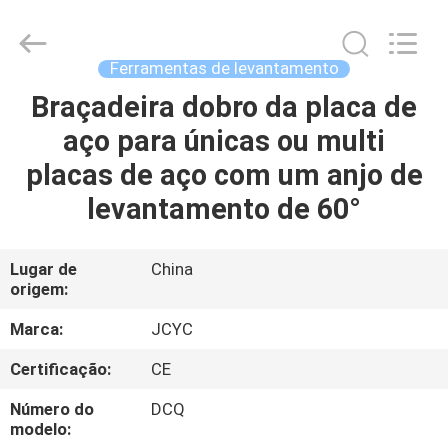
2026
Chongqing
Shanyan
Crane
Machinery
Ferramentas de levantamento
Co.,
Ltd..
All
Braçadeira dobro da placa de
CASA
Rights
Reserved.
aço para únicas ou multi
PRODUTOS
placas de aço com um anjo de
levantamento de 60°
SOBRE
NÓS
Lugar de
China
origem:
EXCURSÃO
Marca:
JCYC
DA
Certificação:
CE
FÁBRICA
Número do
DCQ
modelo: