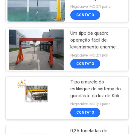
patíbulo do elevador do
Negociável MOQ:1 parte
motor 5t
CONTATO
POLÍTICA
17
DE
Grua Chain à prova
Um tipo de quadro
PRIVACIDADE
operação fácil de
de explosões
levantamento enorme
móvel da eficiência
Negociável MOQ:1 pcs
elevada do guindaste de
CONTATO
patíbulo
Tipo amarelo do
60
estilingue do sistema do
guindaste da luz de Kbk
Guincho elétrico
da cor combinado com a
Negociável MOQ:1 parte
grua Chain
CONTATO
0,25 toneladas de