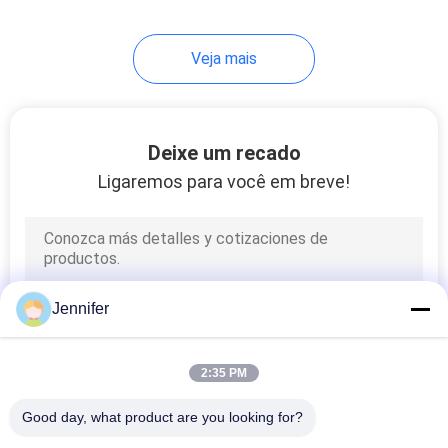
21
Veja mais
Kits para Pontes
Rolantes
Deixe um recado
Ligaremos para você em breve!
10
Máquina de
Jennifer
rolamento
2:35 PM
Good day, what product are you looking for?