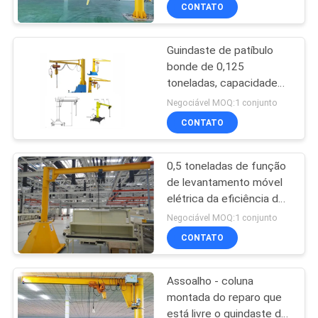
CONTROLE
CONTATO
DA
Guindaste de patíbulo
QUALIDADE
12
bonde de 0,125
toneladas, capacidade
grua dobro da viga
CONTACTE-
móvel do guindaste de
Negociável MOQ:1 conjunto
patíbulo 0,125 do aço de
NOS
CONTATO
liga
0,5 toneladas de função
PEÇA
de levantamento móvel
UMAS
elétrica da eficiência do
11
aço de liga do guindaste
CITAÇÕES
Negociável MOQ:1 conjunto
de patíbulo
CONTATO
Grua montada pé
MAPA
Assoalho - coluna
DO
montada do reparo que
SITE
está livre o guindaste de