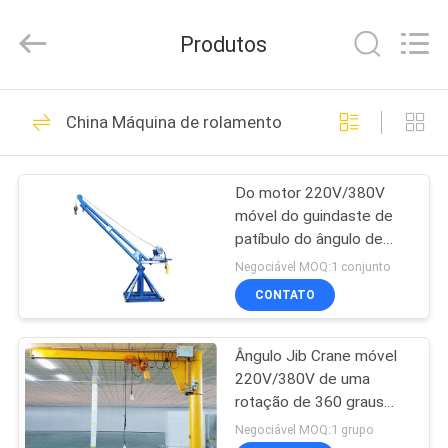
2026
Chongqing
Shanyan
Produtos
Crane
Machinery
Co.,
Ltd..
All
CASA
219
Rights
China Máquina de rolamento
Reserved.
Grua elétrica da
PRODUTOS
corda de fio
Do motor 220V/380V
móvel do guindaste de
SOBRE
patíbulo do ângulo de
NÓS
uma rotação de 360
Negociável MOQ:1 conjunto
graus poder para a
CONTATO
construção
98
EXCURSÃO
talha elétrica de
Ângulo Jib Crane móvel
DA
220V/380V de uma
FÁBRICA
corrente
rotação de 360 graus
para a construção
Negociável MOQ:1 grupo