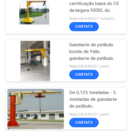
certificação baixa do CE
da largura 3000L do
32
guindaste de patíbulo
Negociável MOQ:1 conjunto
1400 móveis do
CONTATO
Guindaste aéreo
assoalho
Guindaste de patíbulo
bonde de Yello,
guindaste de patíbulo
fixado na parede 0,125
Negociável MOQ:1 parte
toneladas - 3 toneladas
CONTATO
36
Carro de
De 0,125 toneladas - 5
toneladas de guindaste
Extremidade
de patíbulo
bonde/guindaste de
Negociável MOQ:1 parte
coluna aço de liga para a
CONTATO
loja/cano principal/porto